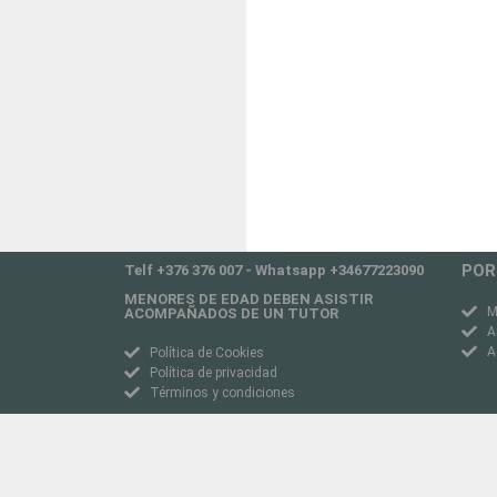
POR
Telf +376 376 007 - Whatsapp +34677223090
MENORES DE EDAD DEBEN ASISTIR
M
ACOMPAÑADOS DE UN TUTOR
A
A
Política de Cookies
Política de privacidad
Términos y condiciones