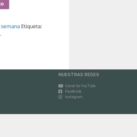
to
e semana
Etiqueta:
A
NUESTRAS REDES
Canal de YouTube
FaceBook
Instagram