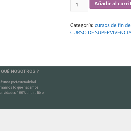
Añadir al carri
Categoría:
cursos de fin d
CURSO DE SUPERVIVENCI
 QUÉ NOSOTROS ?
áxima profesionalidad
mamos lo que hacemos
ctividades 100% al aire libre