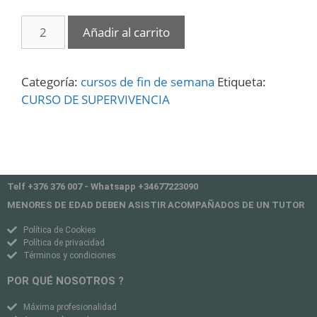
Añadir al carrito
Categoría:
cursos de fin de semana
Etiqueta:
CURSO DE SUPERVIVENCIA
Telf +376 376 007 - Whatsapp +34677223090
MENORES DE EDAD DEBEN ASISTIR ACOMPAÑADOS DE UN TUTOR
Política de Cookies
Política de privacidad
Términos y condiciones
POR QUÉ NOSOTROS ?
Máxima profesionalidad