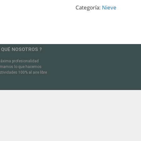
Categoría:
Nieve
 QUÉ NOSOTROS ?
áxima profesionalidad
mamos lo que hacemos
ctividades 100% al aire libre