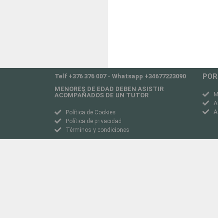
POR
Telf +376 376 007 - Whatsapp +34677223090
MENORES DE EDAD DEBEN ASISTIR
M
ACOMPAÑADOS DE UN TUTOR
A
A
Política de Cookies
Política de privacidad
Términos y condiciones