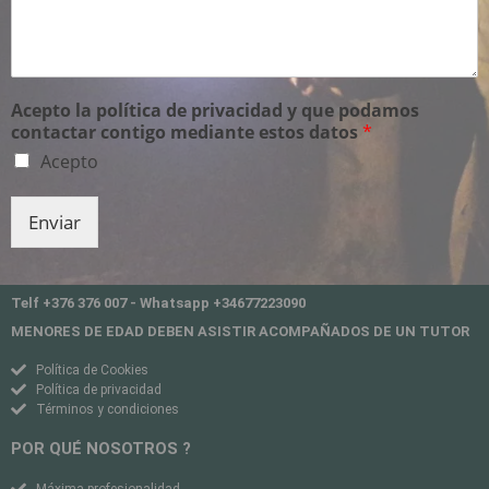
Acepto la política de privacidad y que podamos
contactar contigo mediante estos datos
*
Acepto
Enviar
Telf +376 376 007 - Whatsapp +34677223090
MENORES DE EDAD DEBEN ASISTIR ACOMPAÑADOS DE UN TUTOR
Política de Cookies
Política de privacidad
Términos y condiciones
POR QUÉ NOSOTROS ?