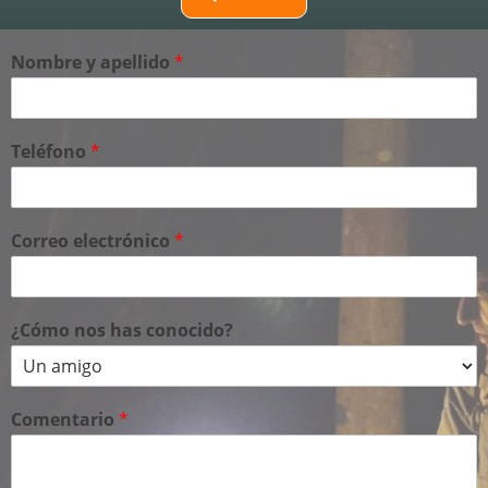
Nombre y apellido
*
Teléfono
*
Correo electrónico
*
¿Cómo nos has conocido?
Comentario
*