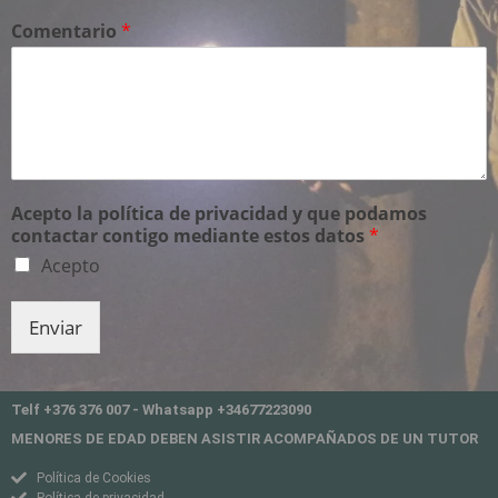
Comentario
*
Acepto la política de privacidad y que podamos
contactar contigo mediante estos datos
*
Acepto
Enviar
Telf +376 376 007 - Whatsapp +34677223090
MENORES DE EDAD DEBEN ASISTIR ACOMPAÑADOS DE UN TUTOR
Política de Cookies
Política de privacidad