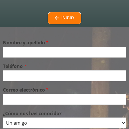
INICIO
Nombre y apellido
*
Teléfono
*
Correo electrónico
*
¿Cómo nos has conocido?