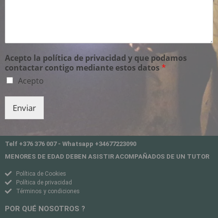
Acepto la política de privacidad y que podamos
contactar contigo mediante estos datos
*
Acepto
Enviar
Telf +376 376 007 - Whatsapp +34677223090
MENORES DE EDAD DEBEN ASISTIR ACOMPAÑADOS DE UN TUTOR
Política de Cookies
Política de privacidad
Términos y condiciones
POR QUÉ NOSOTROS ?