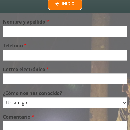
INICIO
Nombre y apellido
*
Teléfono
*
Correo electrónico
*
¿Cómo nos has conocido?
Comentario
*