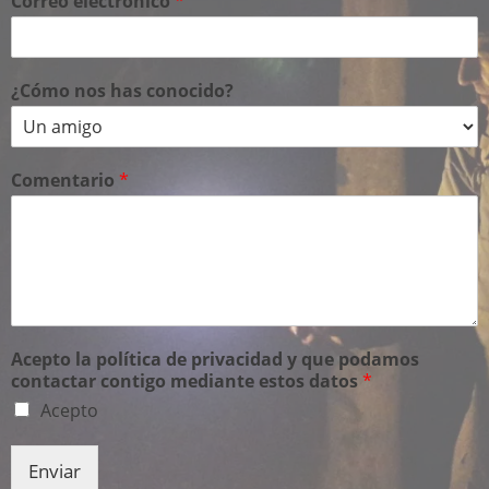
Correo electrónico
*
¿Cómo nos has conocido?
Comentario
*
Acepto la política de privacidad y que podamos
contactar contigo mediante estos datos
*
Acepto
Enviar