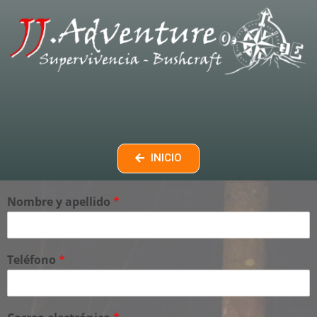
INICIO
Nombre y apellido
*
Teléfono
*